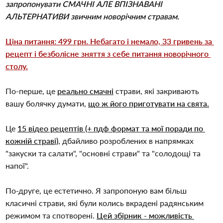
запропонувати СМАЧНІ АЛЕ ВПІЗНАВАНІ 
АЛЬТЕРНАТИВИ звичним новорічним стравам.
Ціна питання: 499 грн. Небагато і немало, 33 гривень за 
рецепт і безболісне зняття з себе питання новорічного 
столу.
По-перше, це 
реально смачні
 страви, які закривають 
вашу болячку думати, 
що ж його приготувати на свята.
Це 
15 відео рецептів (+ пдф формат та мої поради по 
кожній страві)
, дбайливо розроблених в напрямках 
"закуски та салати", "основні страви" та "солодощі та 
напої".
По-друге, це естетично. Я запропоную вам більш 
класичні страви, які були колись вкрадені радянським 
режимом та спотворені. 
Цей збірник - можливість 