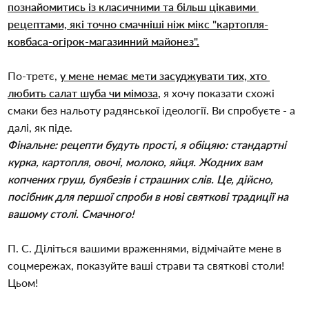
познайомитись із класичними та більш цікавими 
рецептами, які точно смачніші ніж мікс "картопля-
ковбаса-огірок-магазинний майонез".
По-третє, 
у мене немає мети засуджувати тих, хто 
любить салат шуба чи мімоза
,
 я хочу показати схожі 
смаки без нальоту радянської ідеології. Ви спробуєте - а 
далі, як піде.
Фінальне: рецепти будуть прості, я обіцяю: стандартні 
курка, картопля, овочі, молоко, яйця. Жодних вам 
копчених груш, буябезів і страшних слів. Це, дійсно, 
посібник для першої спроби в нові святкові традиції на 
вашому столі. Смачного!
П. С. Діліться вашими враженнями, відмічайте мене в 
соцмережах, показуйте ваші страви та святкові столи! 
Цьом!