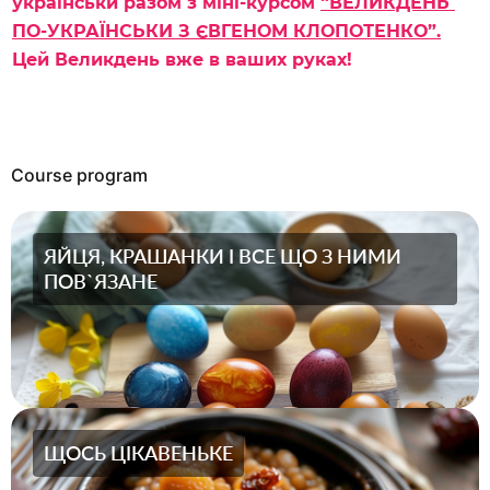
українськи разом з міні-курсом 
“
ВЕЛИКДЕНЬ 
ПО-УКРАЇНСЬКИ З ЄВГЕНОМ КЛОПОТЕНКО”.
Цей Великдень вже в ваших руках!
Course program
ЯЙЦЯ, КРАШАНКИ І ВСЕ ЩО З НИМИ
ПОВ`ЯЗАНЕ
ЩОСЬ ЦІКАВЕНЬКЕ