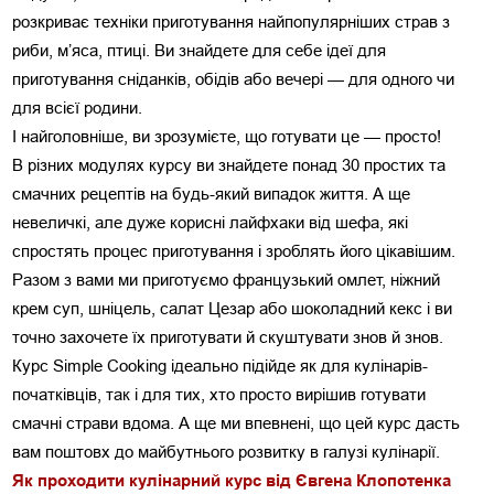
розкриває техніки приготування найпопулярніших страв з 
риби, мʼяса, птиці. Ви знайдете для себе ідеї для 
приготування сніданків, обідів або вечері — для одного чи 
для всієї родини. 
І найголовніше, ви зрозумієте, що готувати це — просто! 
В різних модулях курсу ви знайдете понад 30 простих та 
смачних рецептів на будь-який випадок життя. А ще 
невеличкі, але дуже корисні лайфхаки від шефа, які 
спростять процес приготування і зроблять його цікавішим. 
Разом з вами ми приготуємо французький омлет, ніжний 
крем суп, шніцель, салат Цезар або шоколадний кекс і ви 
точно захочете їх приготувати й скуштувати знов й знов. 
Курс Simple Cooking ідеально підійде як для кулінарів-
початківців, так і для тих, хто просто вирішив готувати 
смачні страви вдома. А ще ми впевнені, що цей курс дасть 
вам поштовх до майбутнього розвитку в галузі кулінарії.
Як проходити кулінарний курс від Євгена Клопотенка