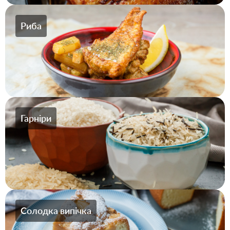
Риба
Гарніри
Солодка випічка