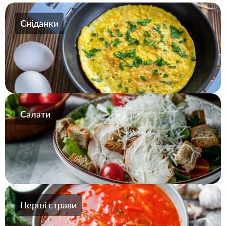
Сніданки
Салати
Перші страви