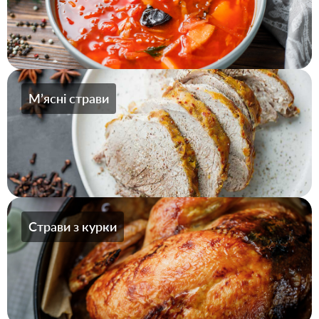
Мʼясні страви
Страви з курки