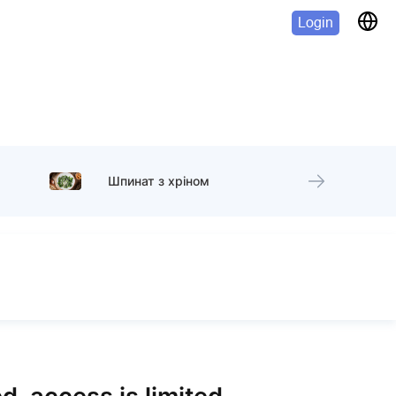
Login
Шпинат з хріном