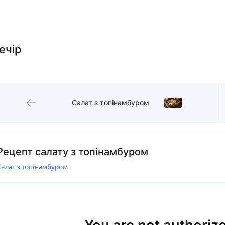
ечір
Салат з топінамбуром
Рецепт салату з топінамбуром
Салат з топінамбуром