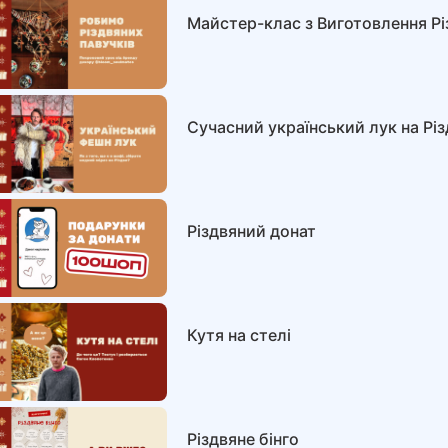
Майстер-клас з Виготовлення Рі
Сучасний український лук на Рі
Різдвяний донат
Кутя на стелі
Різдвяне бінго