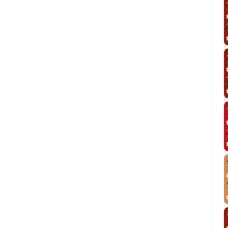
Різдвяний донат
Гречаники з морквяною заправкою
Кутя на стелі
Кутя з халвою
Різдвяне бінго
Яблука запечені з узваром
Привітання від Євгена Клопотенка
Хрустики
Вишневий кисіль