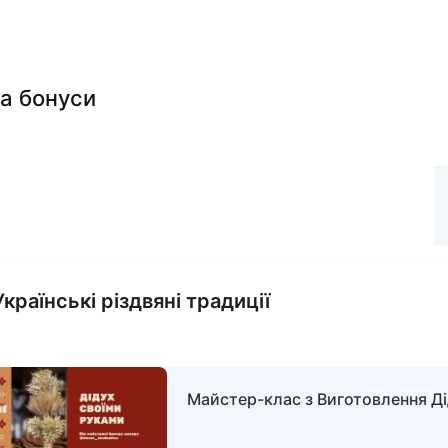
та бонуси
Previous lesson
Українські різдвяні традиції
Майстер-клас з Виготовлення Д