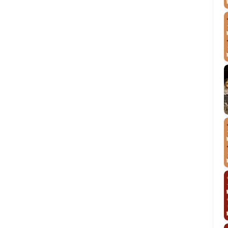
Шпинат з хріном
Поповни запаси
Яська з грибами
Вареники з Сюрпризом від Євгена
Клопотенка
Зливана картопля
Особливий Рецепт Калача
Вареники з коропом
Майстер-клас з Виготовлення
Різдвяних Павуків
Голубці з кукурудзяною крупою
Сучасний український лук на Різдво
Фарширована щука