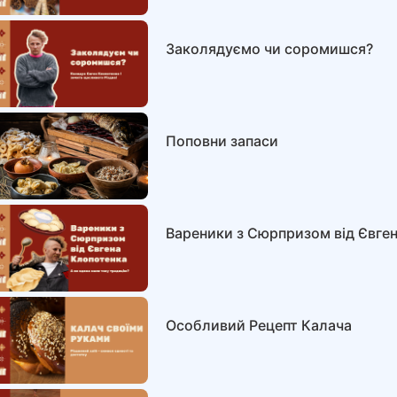
Заколядуємо чи соромишся?
Поповни запаси
Вареники з Сюрпризом від Євге
Особливий Рецепт Калача