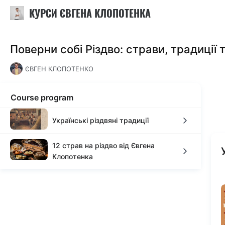
КУРСИ ЄВГЕНА КЛОПОТЕНКА
Поверни собі Різдво: страви, традиції 
ЄВГЕН КЛОПОТЕНКО
Course program
Українські різдвяні традиції
12 страв на різдво від Євгена
Майстер-клас з Виготовлення
Клопотенка
Дідуха
Салат з топінамбуром
Заколядуємо чи соромишся?