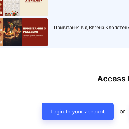
Привітання від Євгена Клопотен
Access l
or
Login to your account