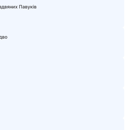
здвяних Павуків
здво